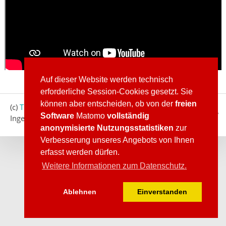
Auf dieser Website werden technisch
erforderliche Session-Cookies gesetzt. Sie
können aber entscheiden, ob von der
freien
(c)
Tiger-Garten Waldeck e.V.
, Waldeck 1, 55218
Software
Matomo
vollständig
Ingelheim, Tel.: +49 172 6121741
anonymisierte Nutzungsstatistiken
zur
Verbesserung unseres Angebots von Ihnen
erfasst werden dürfen.
Weitere Informationen zum Datenschutz.
Ablehnen
Einverstanden